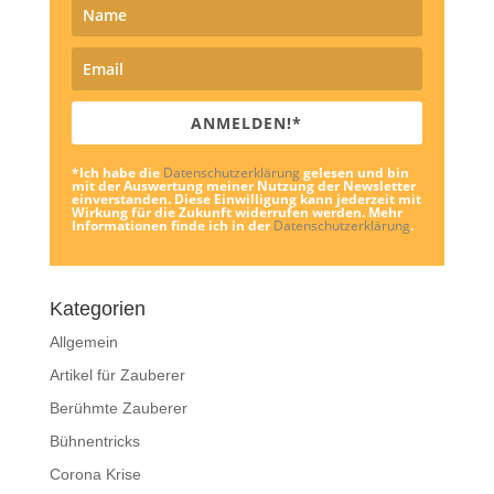
ANMELDEN!*
*Ich habe die
Datenschutzerklärung
gelesen und bin
mit der Auswertung meiner Nutzung der Newsletter
einverstanden. Diese Einwilligung kann jederzeit mit
Wirkung für die Zukunft widerrufen werden. Mehr
Informationen finde ich in der
Datenschutzerklärung
.
Kategorien
Allgemein
Artikel für Zauberer
Berühmte Zauberer
Bühnentricks
Corona Krise