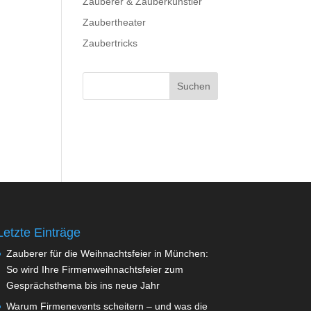
Zauberer & Zauberkünstler
Zaubertheater
Zaubertricks
Letzte Einträge
Zauberer für die Weihnachtsfeier in München:
So wird Ihre Firmenweihnachtsfeier zum
Gesprächsthema bis ins neue Jahr
Warum Firmenevents scheitern – und was die