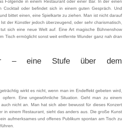
as Folgende in einem Restaurant oder einer Bar. In der einen
n Cocktail oder befindet sich in einem guten Gespräch. Und
und bittet einen, eine Spielkarte zu ziehen. Man ist nicht darauf
. Ist der Künstler jedoch überzeugend, oder sehr charismatisch,
ch tut sich eine neue Welt auf. Eine Art magische Bühnenshow
m Tisch ermöglicht sonst weit entfernte Wunder ganz nah dran
rer – eine Stufe über dem
trächtig wirkt es nicht, wenn man im Endeffekt gebeten wird,
u opfern. Eine ungewöhnliche Situation. Geht man zu einem
a auch nicht an. Man hat sich aber bewusst für dieses Konzert
r in einem Restaurant, sieht das anders aus. Die große Kunst
ch ein aufmerksames und offenes Publikum spontan am Tisch zu
rführen.