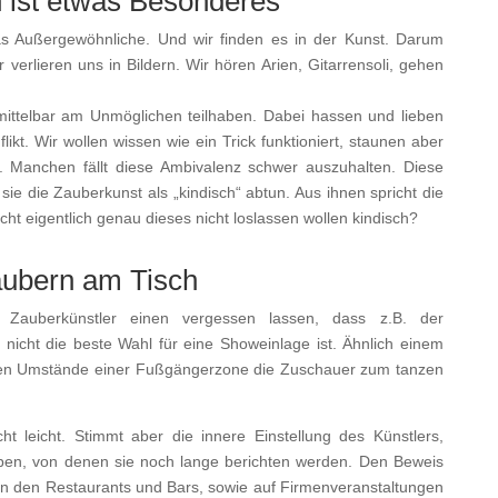
n ist etwas Besonderes
s Außergewöhnliche. Und wir finden es in der Kunst. Darum
verlieren uns in Bildern. Wir hören Arien, Gitarrensoli, gehen
.
mittelbar am Unmöglichen teilhaben. Dabei hassen und lieben
ikt. Wir wollen wissen wie ein Trick funktioniert, staunen aber
en. Manchen fällt diese Ambivalenz schwer auszuhalten. Diese
e die Zauberkunst als „kindisch“ abtun. Aus ihnen spricht die
icht eigentlich genau dieses nicht loslassen wollen kindisch?
ubern am Tisch
e Zauberkünstler einen vergessen lassen, dass z.B. der
 nicht die beste Wahl für eine Showeinlage ist. Ähnlich einem
igen Umstände einer Fußgängerzone die Zuschauer zum tanzen
.
t leicht. Stimmt aber die innere Einstellung des Künstlers,
ben, von denen sie noch lange berichten werden. Den Beweis
n in den Restaurants und Bars, sowie auf Firmenveranstaltungen