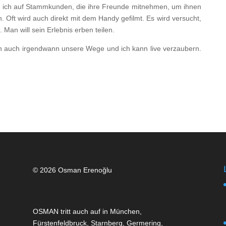
fe ich auf Stammkunden, die ihre Freunde mitnehmen, um ihnen
 Oft wird auch direkt mit dem Handy gefilmt. Es wird versucht,
an will sein Erlebnis erben teilen.
sich auch irgendwann unsere Wege und ich kann live verzaubern.
© 2026 Osman Erenoğlu
OSMAN tritt auch auf in München,
Fürstenfeldbruck, Starnberg, Germering,