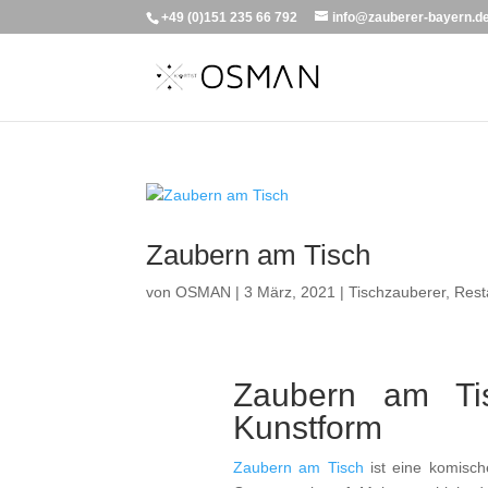
+49 (0)151 235 66 792
info@zauberer-bayern.d
Zaubern am Tisch
von
OSMAN
|
3 März, 2021
|
Tischzauberer
,
Rest
Zaubern am Ti
Kunstform
Zaubern am Tisch
ist eine komisch