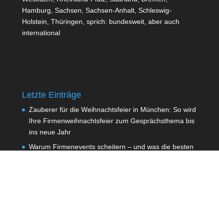
Hamburg, Sachsen, Sachsen-Anhalt, Schleswig-
Holstein, Thüringen, sprich: bundesweit, aber auch
international
Letzte Einträge
Zauberer für die Weihnachtsfeier in München: So wird
Ihre Firmenweihnachtsfeier zum Gesprächsthema bis
ins neue Jahr
Warum Firmenevents scheitern – und was die besten
Gastgeber anders machen
Robert Houdin – Vater der Zauberer
Osman – Ihr Eventkünstler auf der IAA München
Magie mit Wirkung: Warum Tischzauberei &
Mentalmagie Ihre Messe unvergesslich machen