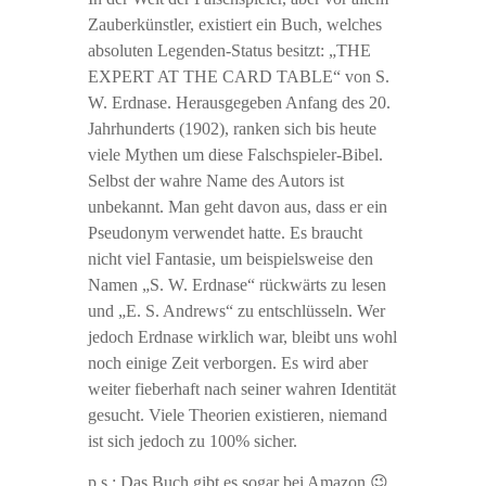
Zauberkünstler, existiert ein Buch, welches
absoluten Legenden-Status besitzt: „THE
EXPERT AT THE CARD TABLE“ von S.
W. Erdnase. Herausgegeben Anfang des 20.
Jahrhunderts (1902), ranken sich bis heute
viele Mythen um diese Falschspieler-Bibel.
Selbst der wahre Name des Autors ist
unbekannt. Man geht davon aus, dass er ein
Pseudonym verwendet hatte. Es braucht
nicht viel Fantasie, um beispielsweise den
Namen „S. W. Erdnase“ rückwärts zu lesen
und „E. S. Andrews“ zu entschlüsseln. Wer
jedoch Erdnase wirklich war, bleibt uns wohl
noch einige Zeit verborgen. Es wird aber
weiter fieberhaft nach seiner wahren Identität
gesucht. Viele Theorien existieren, niemand
ist sich jedoch zu 100% sicher.
p.s.: Das Buch gibt es sogar bei Amazon 😉