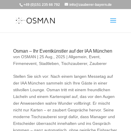
+49 (0)151 235 66 792
info@zauberer-bayern.de
Osman – Ihr Eventkünstler auf der IAA München
von
OSMAN
|
25 Aug., 2025
|
Allgemein
,
Event
,
Firmenevent
,
Stadtleben
,
Tischzauberer
,
Zauberer
Stellen Sie sich vor: Nach einem langen Messetag auf
der
IAA München
sammeln sich Ihre Gäste in einer
stilvollen Lounge. Osman tritt mit einem freundlichen
Lächeln und einem Kartenspiel auf, das vor den Augen
der Anwesenden wahre Wunder vollbringt. Er mischt
nicht nur Karten – er zaubert Gespräche hervor. Seine
moderne
Tischzauberei
sorgt dafür, dass Manager und
Entscheider überrascht innehalten und ins Gespräch
kommen – ganz automatisch, ohne peinliche Eisbrecher.