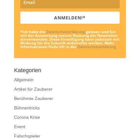
ANMELDEN!*
*Ich habe die
Datenschutzerklärung
gelesen und bin
mit der Auswertung meiner Nutzung der Newsletter
einverstanden. Diese Einwilligung kann jederzeit mit
Wirkung für die Zukunft widerrufen werden. Mehr
Informationen finde ich in der
Datenschutzerklärung
.
Kategorien
Allgemein
Artikel für Zauberer
Berühmte Zauberer
Bühnentricks
Corona Krise
Event
Falschspieler