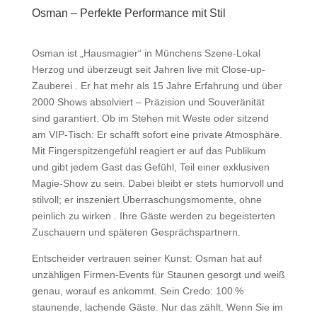
Osman – Perfekte Performance mit Stil
Osman ist „Hausmagier“ in Münchens Szene-Lokal
Herzog und überzeugt seit Jahren live mit Close-up-
Zauberei
. Er hat
mehr als 15 Jahre Erfahrung und über
2000 Shows
absolviert
– Präzision und Souveränität
sind garantiert. Ob im Stehen mit Weste oder sitzend
am VIP-Tisch: Er schafft sofort eine private Atmosphäre.
Mit Fingerspitzengefühl reagiert er auf das Publikum
und gibt jedem Gast das Gefühl, Teil einer exklusiven
Magie-Show zu sein. Dabei bleibt er stets humorvoll und
stilvoll; er inszeniert Überraschungsmomente, ohne
peinlich zu wirken
. Ihre Gäste werden zu begeisterten
Zuschauern und späteren Gesprächspartnern.
Entscheider vertrauen seiner Kunst:
Osman hat auf
unzähligen Firmen-Events für Staunen gesorgt und weiß
genau, worauf es ankommt. Sein Credo:
100 %
staunende, lachende Gäste. Nur das zählt.
Wenn Sie im